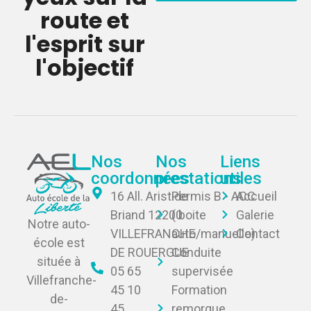
route et
l'esprit sur
l'objectif
Nos
Nos
Liens
coordonnées
prestations
utiles
16 All. Aristide
Permis B - ACC
Accueil
Briand 12200
( boite
Galerie
Notre auto-
VILLEFRANCHE
auto/manuelle)
Contact
école est
DE ROUERGUE
Conduite
située à
05 65
supervisée
Villefranche-
45 10
Formation
de-
45
remorque