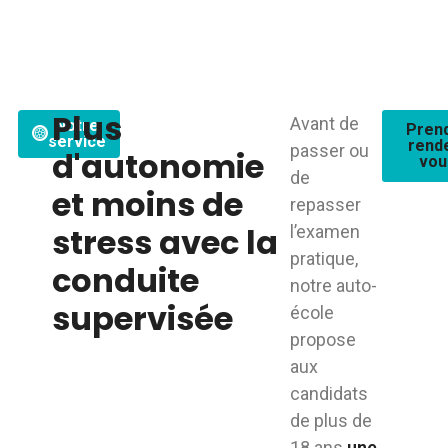
Plus
Avant de
Notre
Pren
service
rend
passer ou
d'autonomie
vou
de
et moins de
repasser
stress avec la
l’examen
pratique,
conduite
notre auto-
supervisée
école
propose
aux
candidats
de plus de
18 ans
une