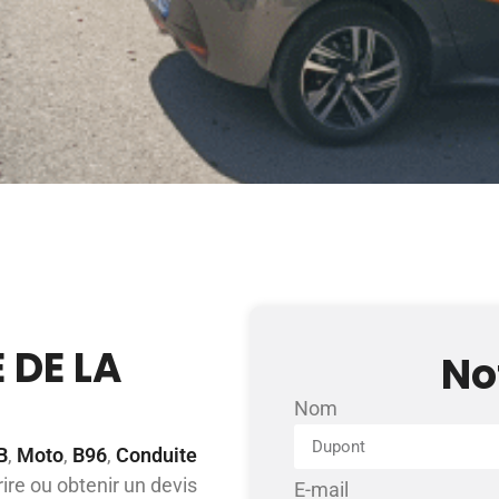
 DE LA
No
Nom
B
,
Moto
,
B96
,
Conduite
ire ou obtenir un devis
E-mail