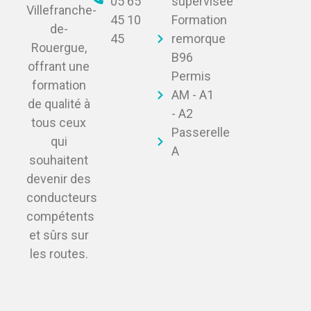
05 65
supervisée
Villefranche-
45 10
Formation
de-
45
remorque
Rouergue,
B96
offrant une
Permis
formation
AM - A1
de qualité à
- A2
tous ceux
Passerelle
qui
A
souhaitent
devenir des
conducteurs
compétents
et sûrs sur
les routes.