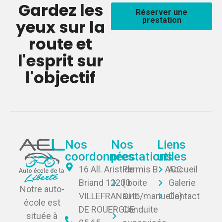
Gardez les
Réserver une
prestation
yeux sur la
route et
l'esprit sur
l'objectif
Nos
Nos
Liens
coordonnées
prestations
utiles
16 All. Aristide
Permis B - ACC
Accueil
Briand 12200
( boite
Galerie
Notre auto-
VILLEFRANCHE
auto/manuelle)
Contact
école est
DE ROUERGUE
Conduite
située à